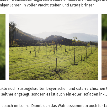
igen Jahren in voller Pracht stehen und Ertrag bringen.
kte noch aus zugekauften bayerischen und österreichischen W
 seither angelegt, sondern es ist auch ein edler Hofladen ink
rne auch im Lohn. „Damit sich das Walnusssammeln auch für L