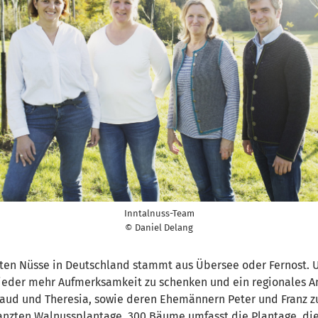
Inntalnuss-Team
© Daniel Delang
tierten Nüsse in Deutschland stammt aus Übersee oder Fernos
 wieder mehr Aufmerksamkeit zu schenken und ein regionales A
raud und Theresia, sowie deren Ehemännern Peter und Franz z
anzten Walnussplantage. 300 Bäume umfasst die Plantage, die 