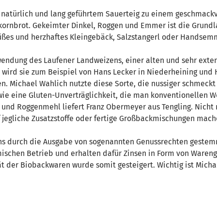
t natürlich und lang geführtem Sauerteig zu einem geschmackv
lkornbrot. Gekeimter Dinkel, Roggen und Emmer ist die Grundla
süßes und herzhaftes Kleingebäck, Salzstangerl oder Handsem
rwendung des Laufener Landweizens, einer alten und sehr exten
 wird sie zum Beispiel von Hans Lecker in Niederheining und 
. Michael Wahlich nutzte diese Sorte, die nussiger schmeckt a
 wie eine Gluten-Unverträglichkeit, die man konventionellen
 und Roggenmehl liefert Franz Obermeyer aus Tengling. Nicht 
 jegliche Zusatzstoffe oder fertige Großbackmischungen mache
hs durch die Ausgabe von sogenannten Genussrechten gestemmt
imischen Betrieb und erhalten dafür Zinsen in Form von Waren
ät der Biobackwaren wurde somit gesteigert. Wichtig ist Micha