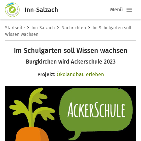
Inn-Salzach
Menü
›
›
›
Startseite
Inn-Salzach
Nachrichten
Im Schulgarten soll
Wissen wachsen
Im Schulgarten soll Wissen wachsen
Burgkirchen wird Ackerschule 2023
Projekt:
Ökolandbau erleben