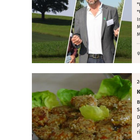
"
"
I
M
M
2
K
B
S
D
p
r