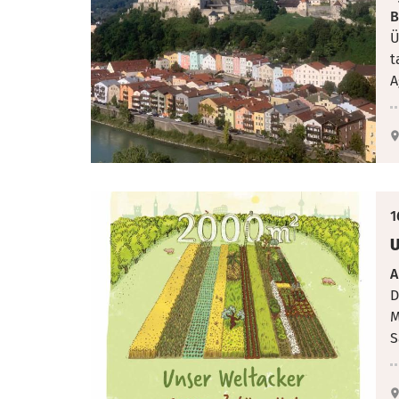
B
Ü
t
A
1
U
A
D
M
S