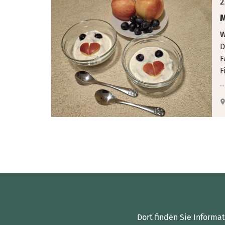
2
M
W
D
F
F
Dort finden Sie Informa