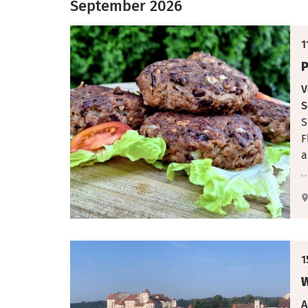
September 2026
1
P
V
S
S
F
a
1
W
A