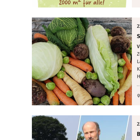
2
S
V
Z
L
K
H
2
B