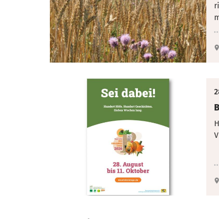
r
m
2
B
H
V