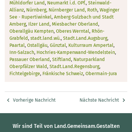
Mühldorfer Land
,
Neumarkt i.d. OPf.
,
Steinwald-
Allianz
,
Nürnberg, Nürnberger Land, Roth
,
Waginger
See - Rupertiwinkel
,
Amberg-Sulzbach und Stadt
Amberg
,
Ilzer Land
,
Miesbacher Oberland
,
Oberallgäu Kempten
,
Oberes Werntal
,
Rhön-
Grabfeld
,
stadt.land.wü.
,
Stadt.Land.Augsburg
,
Paartal
,
Ostallgäu
,
Günztal
,
Kulturraum Ampertal
,
Inn-Salzach
,
Hochries-Kampenwand-Wendelstein
,
Passauer Oberland
,
Stiftland
,
Naturparkland
Oberpfälzer Wald
,
Stadt.Land.Regensburg
,
Fichtelgebirge
,
Fränkische Schweiz
,
Obermain-Jura
Vorherige Nachricht
Nächste Nachricht
Wir sind Teil von Land.Gemeinsam.Gestalten