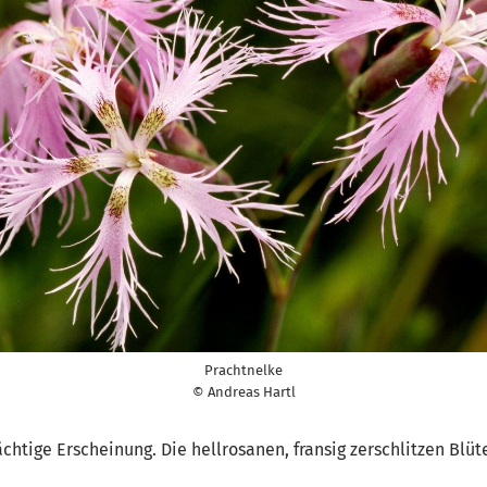
Prachtnelke
© Andreas Hartl
ächtige Erscheinung. Die hellrosanen, fransig zerschlitzen Blü