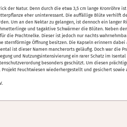
rick der Natur. Denn durch die etwa 3,5 cm lange Kronröhre ist
tterpflanze eher uninteressant. Die auffällige Blüte verhilft 
den. Um an den Nektar zu gelangen, ist dennoch ein langer R
metterlinge und tagaktive Schwärmer die Blüten. Neben dem
h für die Prachtnelke. Dieser ist jedoch nur nachts wahrnehmba
 sternförmige Öffnung besitzen. Die Kapseln erinnern dabei a
ental ist dieser Namen mancherorts geläufig. Doch war die Pra
nlegung und Nutzungsintensivierung ein rarer Schatz im Isental
tenschutzverordung besonders geschützt. Um diesen prächtige
l Projekt Feuchtwiesen wiederhergestellt und gesichert sowie 
V.