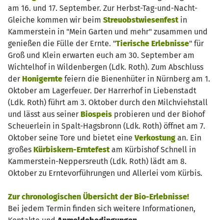
am 16. und 17. September. Zur Herbst-Tag-und-Nacht-
Gleiche kommen wir beim
Streuobstwiesenfest
in
Kammerstein in "Mein Garten und mehr" zusammen und
genießen die Fülle der Ernte. "
Tierische Erlebnisse
" für
Groß und Klein erwarten euch am 30. September am
Wichtelhof in Wildenbergen (Ldk. Roth). Zum Abschluss
der
Honigernte
feiern die Bienenhüter in Nürnberg am 1.
Oktober am Lagerfeuer. Der Harrerhof in Liebenstadt
(Ldk. Roth) führt am 3. Oktober durch den Milchviehstall
und lässt aus seiner
Biospeis
probieren und der Biohof
Scheuerlein in Spalt-Hagsbronn (Ldk. Roth) öffnet am 7.
Oktober seine Tore und bietet eine
Verkostung
an. Ein
großes
Kürbiskern-Erntefest
am Kürbishof Schnell in
Kammerstein-Neppersreuth (Ldk. Roth) lädt am 8.
Oktober zu Erntevorführungen und Allerlei vom Kürbis.
Zur chronologischen Übersicht der Bio-Erlebnisse!
Bei jedem Termin finden sich weitere Informationen,