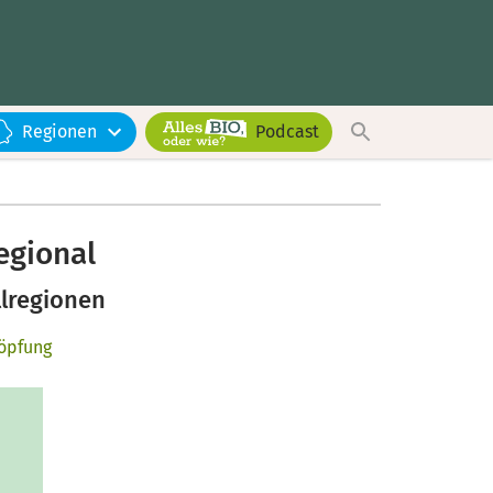
Regionen
Podcast
egional
lregionen
öpfung