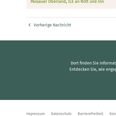
Passauer Oberland
,
ILE an Rott und Inn
Vorherige Nachricht
Dort finden Sie Informa
Entdecken Sie, wie enga
Impressum
Datenschutz
Barrierefreiheit
Kon