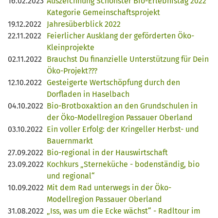
16.02.2023
Auszeichnung Schönster Bio-Erlebnistag 2022
Kategorie Gemeinschaftsprojekt
19.12.2022
Jahresüberblick 2022
22.11.2022
Feierlicher Ausklang der geförderten Öko-
Kleinprojekte
02.11.2022
Brauchst Du finanzielle Unterstützung für Dein
Öko-Projekt???
12.10.2022
Gesteigerte Wertschöpfung durch den
Dorfladen in Haselbach
04.10.2022
Bio-Brotboxaktion an den Grundschulen in
der Öko-Modellregion Passauer Oberland
03.10.2022
Ein voller Erfolg: der Kringeller Herbst- und
Bauernmarkt
27.09.2022
Bio-regional in der Hauswirtschaft
23.09.2022
Kochkurs „Sterneküche - bodenständig, bio
und regional“
10.09.2022
Mit dem Rad unterwegs in der Öko-
Modellregion Passauer Oberland
31.08.2022
„Iss, was um die Ecke wächst“ - Radltour im