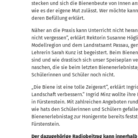
stecken und sich die Bienenbeute von Innen ans
wie es der eigene Mut zulässt. Wer möchte kan
deren Befüllung erklärt.
Näher an die Praxis kann Unterricht nicht hera
nicht vergessen“, erklärt Rektorin Susanne Hög
Modellregion und dem Landratsamt Passau, ge
Lehrerin Sarah Kunz ist begeistert. Beim Biene
sind und wie drastisch sich unser Speiseplan v
naschen, die sie beim letzten Bienenerlebnista
Schülerinnen und Schüler noch nicht.
„Die Biene ist eine tolle Zeigerart“, erklärt In
Landschaft verbessern.“ Ingrid Minz wollte ihr
in Fürstenstein. Mit zahlreichen Angeboten ru
wie hats den Schülerinnen und Schülern gefal
Bienenerlebnistag zur Honigernte bereits fests
Fürstenstein.
Der dazugehörige Radiobeitrag kann innerhalb 