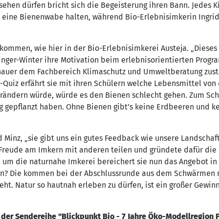
ehen dürfen bricht sich die Begeisterung ihren Bann. Jedes K
n eine Bienenwabe halten, während Bio-Erlebnisimkerin Ingrid
nkommen, wie hier in der Bio-Erlebnisimkerei Austeja. „Dieses
linger-Winter ihre Motivation beim erlebnisorientierten Prog
nauer dem Fachbereich Klimaschutz und Umweltberatung zus
n-Quiz erfährt sie mit ihren Schülern welche Lebensmittel vo
erändern würde, würde es den Bienen schlecht gehen. Zum Sch
g gepflanzt haben. Ohne Bienen gibt’s keine Erdbeeren und k
grid Minz, „sie gibt uns ein gutes Feedback wie unsere Landsch
e Freude am Imkern mit anderen teilen und gründete dafür die
nd um die naturnahe Imkerei bereichert sie nun das Angebot i
len? Die kommen bei der Abschlussrunde aus dem Schwärmen ni
teht. Natur so hautnah erleben zu dürfen, ist ein großer Gew
der Sendereihe "Blickpunkt Bio - 7 Jahre Öko-Modellregion 