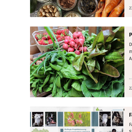
2
P
D
m
A
2
F
F
S