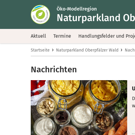
Öko-Modellregion
Naturparkland Ob
Aktuell
Termine
Handlungsfelder und Proj
›
›
Startseite
Naturparkland Oberpfälzer Wald
Nach
Nachrichten
U
D
w