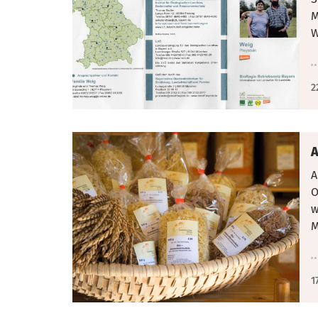
M
W
2
A
A
O
w
M
1