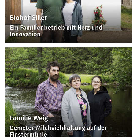
Biohof Siller
Ein Familienbetrieb mit Herz und
Innovation
Familie Weig
Demeter-Milchviehhaltung auf der
Finstermühle