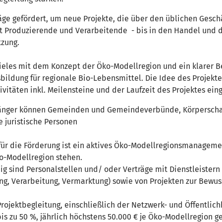
ge gefördert, um neue Projekte, die über den üblichen Geschä
et Produzierende und Verarbeitende - bis in den Handel und d
tzung.
ieles mit dem Konzept der Öko-Modellregion und ein klarer B
ildung für regionale Bio-Lebensmittel. Die Idee des Projekt
ivitäten inkl. Meilensteine und der Laufzeit des Projektes ei
er können Gemeinden und Gemeindeverbünde, Körperschafte
 juristische Personen
ür die Förderung ist ein aktives Öko-Modellregionsmanagemen
-Modellregion stehen.
 sind Personalstellen und/ oder Verträge mit Dienstleistern
g, Verarbeitung, Vermarktung) sowie von Projekten zur Bewus
rojektbegleitung, einschließlich der Netzwerk- und Öffentlic
s zu 50 %, jährlich höchstens 50.000 € je Öko-Modellregion ge