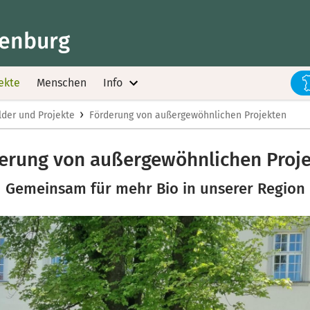
fenburg
ekte
Menschen
Info
›
der und Projekte
Förderung von außergewöhnlichen Projekten
erung von außergewöhnlichen Proj
Gemeinsam für mehr Bio in unserer Region