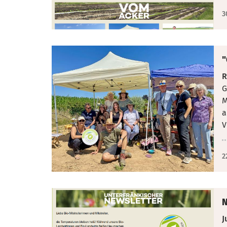
3
"
R
G
M
a
V
2
N
J