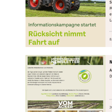
S
M
e
L
8
N
A
D
2