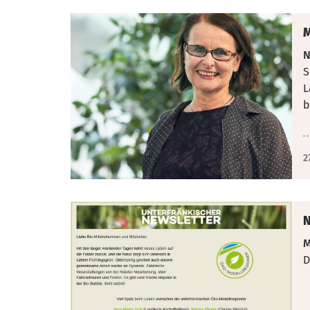
M
N
S
L
b
2
N
M
D