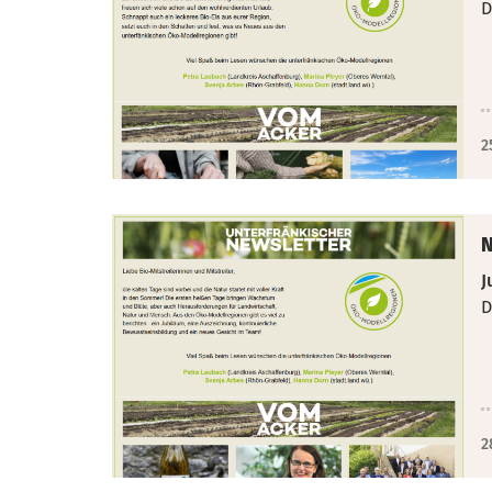
D
2
N
J
D
2