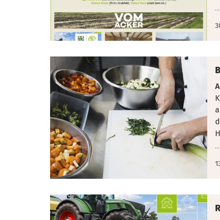
3
B
A
K
a
d
H
1
R