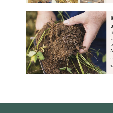
K
U
I
L
ö
A
1