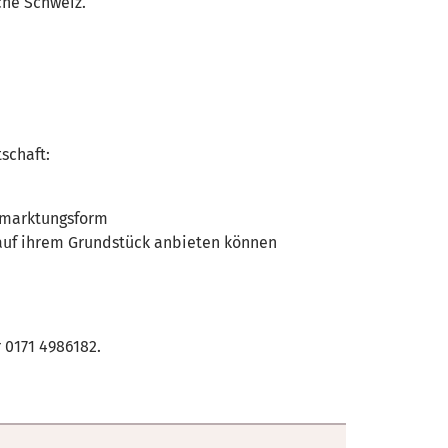
che Schweiz.
schaft:
ermarktungsform
auf ihrem Grundstück anbieten können
 0171 4986182.