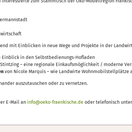
d Interessierte zum Stammtisch der Öko-Modellregion Fränkis
bermannstadt
dwirtschaft
end mit Einblicken in neue Wege und Projekte in der Landwirt
e Einblick in den Selbstbedienungs-Hofladen
 Stintzing – eine regionale Einkaufsmöglichkeit / moderne V
en
von Nicole Marquis – wie Landwirte Wohnmobilstellplätze 
inander auszutauschen oder zu vernetzen.
per E-Mail an
info@oeko-fraenkische.de
oder telefonisch unter