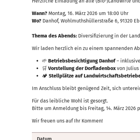
Herzliche Einladung an alle (Bio-)Landwirte un
Wann?
Montag, 16. März 2026 um 18:00 Uhr
Wo?
Danhof, Wohlmuthshüllerstraße 6, 91320 E
Thema des Abends:
Diversifizierung in der Lan
Wir laden herzlich ein zu einem spannenden Ab
🌱
Betriebsbesichtigung Danhof
– inklusiv
🛒
Vorstellung der Dorfladenbox
von Julius
🏕️
Stellplätze auf Landwirtschaftsbetrieb
Im Anschluss bleibt genügend Zeit, sich untere
Für das leibliche Wohl ist gesorgt.
Bitte um Anmeldung bis Freitag, 14. März 2026 
Wir freuen uns auf Ihr Kommen!
Datum