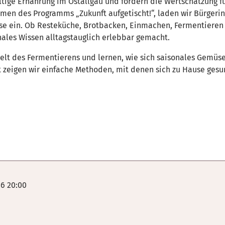
tige Ernährung im Ostallgäu und fördern die Wertschätzung f
hmen des Programms „Zukunft aufgetischt!“, laden wir Bürge
se ein. Ob Resteküche, Brotbacken, Einmachen, Fermentieren 
les Wissen alltagstauglich erlebbar gemacht.
elt des Fermentierens und lernen, wie sich saisonales Gemüse
tt zeigen wir einfache Methoden, mit denen sich zu Hause ges
6 20:00