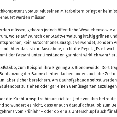
achkompetenz voraus: Mit seinen Mitarbeitern bringt er heimi
 erneuert werden müssen.
erden müssen, gehören jedoch öffentliche Wege ebenso wie au
um, wo es auf Wunsch der Stadtverwaltung kräftig grünen und 
ntsprechen, kein autochthones Saatgut verwendet, sondern Ar
ind. Aber das ist die Ausnahme, nicht die Regel. „Es ist wich
mt der Passant unter Umständen gar nicht wirklich wahr", erl
ßstäbe, zum Beispiel ihre Eignung als Bienenweide. Dort trag
ie Bepflanzung der Baumscheibenflächen finden auch die Zusti
sam, aber sicher bereichern. Am Bauhofgebäude selbst werden
Säulenobst zu ziehen oder gar einen Gemüsegarten anzulegen
er die Kirchturmspitze hinaus richtet. Jede von ihm betreute F
 so wundert es nicht, dass er auch darauf achtet, ob zum Be
ehrens vom Frühjahr – oder ob er als Unterschlupf auch für al