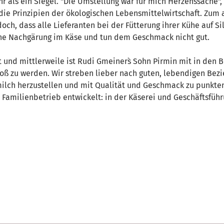
 als ein Siegel. "Die Umstellung war für mich Herzenssache",
h die Prinzipien der ökologischen Lebensmittelwirtschaft. Zu
doch, dass alle Lieferanten bei der Fütterung ihrer Kühe auf S
ine Nachgärung im Käse und tun dem Geschmack nicht gut.
 und mittlerweile ist Rudi Gmeiner`s Sohn Pirmin mit in den B
 groß zu werden. Wir streben lieber nach guten, lebendigen B
lch herzustellen und mit Qualität und Geschmack zu punkten
t Familienbetrieb entwickelt: in der Käserei und Geschäftsfüh