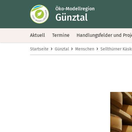
Öko-Modellregion
Günztal
Aktuell
Termine
Handlungsfelder und Proj
›
›
›
Startseite
Günztal
Menschen
Sellthürner Käs