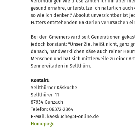
Verbindungen wie diese zählen für ihn aber mehr
gesund ernähre, unterstütze ich natürlich auc
so wie ich denken." Absolut unverzichtbar ist je
Futters entstehenden Bakterien verursachen e
Bei den Gmeiners wird seit Generationen gekäst
jedoch konstant: "Unser Ziel heißt nicht, ganz
danach, handwerklichen Käse auch reiner Heumi
Menschen und hat sich mittlerweile zu einer Ar
Sennereiladen in Sellthürn.
Kontakt:
Sellthürner Käskuche
Sellthüren 11
87634 Günzach
Telefon: 08372-2864
E-Mail: kaeskuche@t-online.de
Homepage