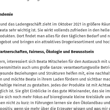
Pandemie
llt und das Ladengeschäft zieht im Oktober 2021 in größere Räu
Beata sehr wichtig ist. Sie wirkt vollends zufrieden in den 
rodukten. Dort findet man alles für den täglichen Bedarf und 
ngebot und bringen ein attraktives Drogeriesortiment und hoc
Partnerschaften, Fairness, Ökologie und Bewusstsein
rn, interessiert sich Beata Mitschelen für den Austausch mit
ebensmitteln auch ums große Ganze: verantwortungsvolle Betrie
gesunde Beziehungen und Strukturen helfen mit, eine nachha
nn und möchte Beata in ihrem Laden fördern und sichtbar mach
altige Heimat zu gestalten. Jedes der Produkte ist mit Acht
ch ist. Sie gibt Einblicke in das gute Miteinander, das sie im 
e sich noch mehr Fokus auf bioregionale kleine Kreisläufe un
en nicht zu kurz: In Führungen lernen sie den Ökolandbau und
ositiv, wenn sie mehr über die Erzeuger wissen und was mir d