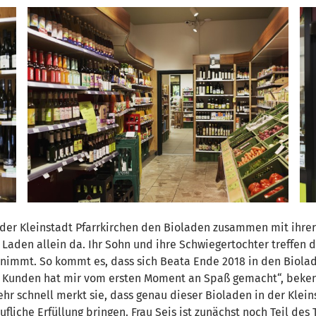
der Kleinstadt Pfarrkirchen den Bioladen zusammen mit ihrer P
 Laden allein da. Ihr Sohn und ihre Schwiegertochter treffen 
mmt. So kommt es, dass sich Beata Ende 2018 in den Biolade
 Kunden hat mir vom ersten Moment an Spaß gemacht“, bekenn
ehr schnell merkt sie, dass genau dieser Bioladen in der Kl
ufliche Erfüllung bringen. Frau Seis ist zunächst noch Teil d