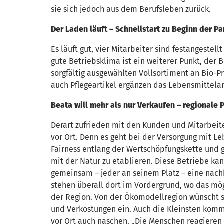
sie sich jedoch aus dem Berufsleben zurück.
Der Laden läuft – Schnellstart zu Beginn der 
Es läuft gut, vier Mitarbeiter sind festangeste
gute Betriebsklima ist ein weiterer Punkt, der 
sorgfältig ausgewählten Vollsortiment an Bio-P
auch Pflegeartikel ergänzen das Lebensmittela
Beata will mehr als nur Verkaufen – regionale 
Derart zufrieden mit den Kunden und Mitarbeite
vor Ort. Denn es geht bei der Versorgung mit L
Fairness entlang der Wertschöpfungskette und 
mit der Natur zu etablieren. Diese Betriebe ka
gemeinsam – jeder an seinem Platz – eine nachh
stehen überall dort im Vordergrund, wo das mögli
der Region. Von der Ökomodellregion wünscht si
und Verkostungen ein. Auch die Kleinsten komm
vor Ort auch naschen. „Die Menschen reagieren p