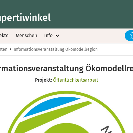
upertiwinkel
ekte
Menschen
Info
›
hten
Informationsveranstaltung Ökomodellregion
rmationsveranstaltung Ökomodellr
Projekt:
Öffentlichkeitsarbeit