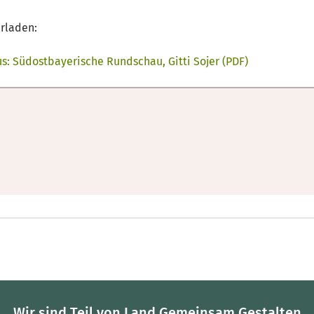
erladen:
us: Südostbayerische Rundschau, Gitti Sojer (PDF)
Wir sind Teil von Land.Gemeinsam.Gestalten