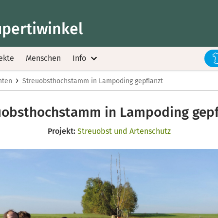
upertiwinkel
ekte
Menschen
Info
›
hten
Streuobsthochstamm in Lampoding gepflanzt
uobsthochstamm in Lampoding gepf
Projekt:
Streuobst und Artenschutz