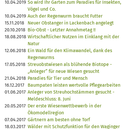
10.04.2019
So wird Ihr Garten zum Paradies für Insekten,
Vögel und Co.
10.04.2019
Auch der Regenwurm braucht Futter
15.11.2018
Neuer Obstanger in Lackenbach angelegt
20.10.2018
Bio-Obst - Letzter Annahmetag !!
18.08.2018
Wirtschaftlicher Nutzen im Einklang mit der
Natur
12.06.2018
Ein Wald für den Klimawandel, dank des
Regenwurms
17.05.2018
Streuobstwiesen als blühende Biotope -
„Anleger“ für neue Wiesen gesucht
21.04.2018
Paradies für Tier und Mensch
16.12.2017
Baumpaten leisten wertvolle Pflegearbeiten
01.06.2017
Anleger von Streuhochstämmen gesucht -
Meldeschluss: 8. Juni
20.05.2017
Der erste Wiesenwettbewerb in der
Ökomodellregion
07.04.2017
Gärtnern am besten ohne Torf
18.03.2017
Wälder mit Schutzfunktion für den Waginger