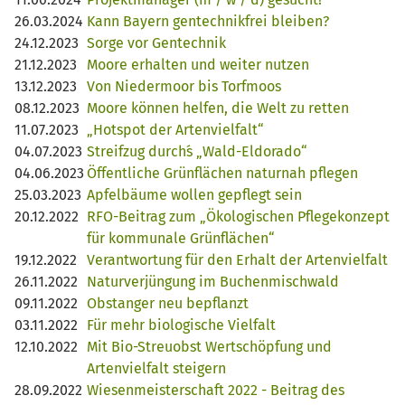
26.03.2024
Kann Bayern gentechnikfrei bleiben?
24.12.2023
Sorge vor Gentechnik
21.12.2023
Moore erhalten und weiter nutzen
13.12.2023
Von Niedermoor bis Torfmoos
08.12.2023
Moore können helfen, die Welt zu retten
11.07.2023
„Hotspot der Artenvielfalt“
04.07.2023
Streifzug durch´s „Wald-Eldorado“
04.06.2023
Öffentliche Grünflächen naturnah pflegen
25.03.2023
Apfelbäume wollen gepflegt sein
20.12.2022
RFO-Beitrag zum „Ökologischen Pflegekonzept
für kommunale Grünflächen“
19.12.2022
Verantwortung für den Erhalt der Artenvielfalt
26.11.2022
Naturverjüngung im Buchenmischwald
09.11.2022
Obstanger neu bepflanzt
03.11.2022
Für mehr biologische Vielfalt
12.10.2022
Mit Bio-Streuobst Wertschöpfung und
Artenvielfalt steigern
28.09.2022
Wiesenmeisterschaft 2022 - Beitrag des