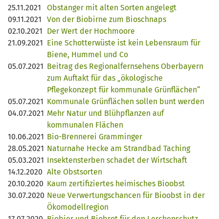
25.11.2021
Obstanger mit alten Sorten angelegt
09.11.2021
Von der Biobirne zum Bioschnaps
02.10.2021
Der Wert der Hochmoore
21.09.2021
Eine Schotterwüste ist kein Lebensraum für
Biene, Hummel und Co
05.07.2021
Beitrag des Regionalfernsehens Oberbayern
zum Auftakt für das „ökologische
Pflegekonzept für kommunale Grünflächen“
05.07.2021
Kommunale Grünflächen sollen bunt werden
04.07.2021
Mehr Natur und Blühpflanzen auf
kommunalen Flächen
10.06.2021
Bio-Brennerei Gramminger
28.05.2021
Naturnahe Hecke am Strandbad Taching
05.03.2021
Insektensterben schadet der Wirtschaft
14.12.2020
Alte Obstsorten
20.10.2020
Kaum zertifiziertes heimisches Bioobst
30.07.2020
Neue Verwertungschancen für Bioobst in der
Ökomodellregion
17.07.2020
Biobier und Biobrot für den Lerchenschutz