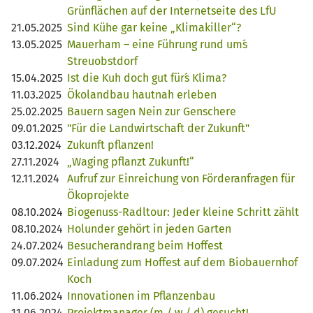
Grünflächen auf der Internetseite des LfU
21.05.2025
Sind Kühe gar keine „Klimakiller“?
13.05.2025
Mauerham – eine Führung rund um´s
Streuobstdorf
15.04.2025
Ist die Kuh doch gut für´s Klima?
11.03.2025
Ökolandbau hautnah erleben
25.02.2025
Bauern sagen Nein zur Genschere
09.01.2025
"Für die Landwirtschaft der Zukunft"
03.12.2024
Zukunft pflanzen!
27.11.2024
„Waging pflanzt Zukunft!“
12.11.2024
Aufruf zur Einreichung von Förderanfragen für
Ökoprojekte
08.10.2024
Biogenuss-Radltour: Jeder kleine Schritt zählt
08.10.2024
Holunder gehört in jeden Garten
24.07.2024
Besucherandrang beim Hoffest
09.07.2024
Einladung zum Hoffest auf dem Biobauernhof
Koch
11.06.2024
Innovationen im Pflanzenbau
11.06.2024
Projektmanager (m / w / d) gesucht!