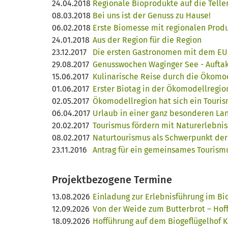
24.04.2018
Regionale Bioprodukte auf die Telle
08.03.2018
Bei uns ist der Genuss zu Hause!
06.02.2018
Erste Biomesse mit regionalen Prod
24.01.2018
Aus der Region für die Region
23.12.2017
Die ersten Gastronomen mit dem EU 
29.08.2017
Genusswochen Waginger See - Auftak
15.06.2017
Kulinarische Reise durch die Ökomo
01.06.2017
Erster Biotag in der Ökomodellregio
02.05.2017
Ökomodellregion hat sich ein Touri
06.04.2017
Urlaub in einer ganz besonderen La
20.02.2017
Tourismus fördern mit Naturerlebni
08.02.2017
Naturtourismus als Schwerpunkt de
23.11.2016
Antrag für ein gemeinsames Tourism
Projektbezogene Termine
13.08.2026
Einladung zur Erlebnisführung im Bi
12.09.2026
Von der Weide zum Butterbrot – Hof
18.09.2026
Hofführung auf dem Biogeflügelhof K