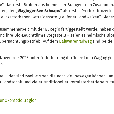
e“
, das erste Biobier aus heimischer Braugerste in Zusammena
eien, der
„Waginger See Schnaps“
als erstes Produkt biozerti
t ausgestorbenen Getreidesorte „Laufener Landweizen“. Siehe
 Zusammenarbeit mit der EuRegio fertiggestellt wurde, haben 
 ihre Bio-Leuchttürme vorgestellt – seien es heimische Bioer
r Übernachtungsbetrieb. Auf dem
Bajuwarenradweg
sind beide 
November 2025 unter Federführung der Touristinfo Waging geht
e.
l – das sind zwei Partner, die noch viel bewegen können, um
er Landschaft und vieler traditioneller Vermieterbetriebe zu tu
der Ökomodellregion