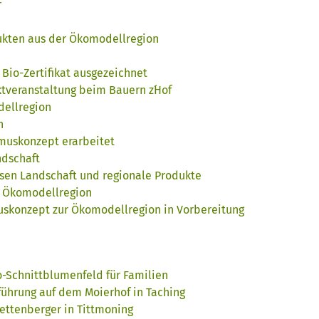
r
ukten aus der Ökomodellregion
Bio-Zertifikat ausgezeichnet
tveranstaltung beim Bauern z´Hof
dellregion
n
smuskonzept erarbeitet
ndschaft
ssen Landschaft und regionale Produkte
r Ökomodellregion
uskonzept zur Ökomodellregion in Vorbereitung
o-Schnittblumenfeld für Familien
führung auf dem Moierhof in Taching
ettenberger in Tittmoning