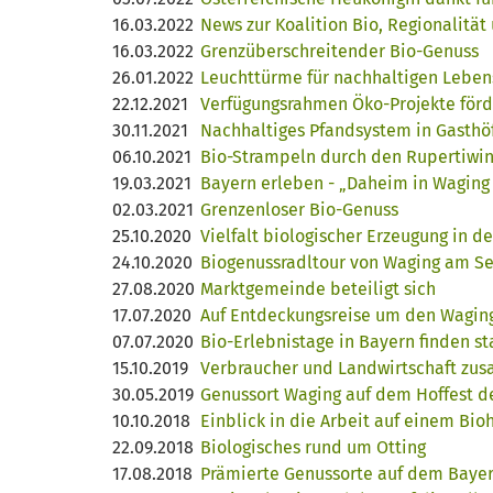
16.03.2022
News zur Koalition Bio, Regionalität
16.03.2022
Grenzüberschreitender Bio-Genuss
26.01.2022
Leuchttürme für nachhaltigen Lebens
22.12.2021
Verfügungsrahmen Öko-Projekte förd
30.11.2021
Nachhaltiges Pfandsystem in Gasthö
06.10.2021
Bio-Strampeln durch den Rupertiwin
19.03.2021
Bayern erleben - „Daheim in Waging
02.03.2021
Grenzenloser Bio-Genuss
25.10.2020
Vielfalt biologischer Erzeugung in 
24.10.2020
Biogenussradltour von Waging am S
27.08.2020
Marktgemeinde beteiligt sich
17.07.2020
Auf Entdeckungsreise um den Wagin
07.07.2020
Bio-Erlebnistage in Bayern finden sta
15.10.2019
Verbraucher und Landwirtschaft z
30.05.2019
Genussort Waging auf dem Hoffest d
10.10.2018
Einblick in die Arbeit auf einem Bio
22.09.2018
Biologisches rund um Otting
17.08.2018
Prämierte Genussorte auf dem Bayer