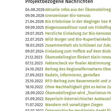
Projektbezogene Nachrichten
04.08.2026
Aktuelle Infos aus der Ökomodellre
09.06.2026
Grenzenloser Bio-Genuss:
21.04.2026
Bio Erlebnisse in der Waginger See 
09.09.2025
Biogenussradltour rund um Fridolfin
29.07.2025
Herzliche Einladung zur Bio-Genussr
22.07.2025
Wild-Burger und Bio-Rupertiwinkelb
18.03.2025
Zusammenhalt als Schlüssel zur Zuk
09.07.2024
Einladung zum Hoffest auf dem Bio
21.12.2023
Ökomodellregion fördert Klein-Inno
07.12.2023
Faktencheck vor finaler Abstimmung
24.10.2023
Beitrag des Regionalfernsehens Obe
27.09.2023
Radeln, informieren, genießen
25.10.2022
RFO-Beitrag zum Bauernmarkt und z
18.10.2022
Ohne Nachhaltigkeit gibt es keine Z
28.09.2022
Ökomodellregion wird „Tourismus-H
01.09.2022
Bayerisch-österreichischer Austausc
11.07.2022
Wandern mit vorwitzigen Ziegen
03.07.2022
Österreichische Heukönigin dankt fü