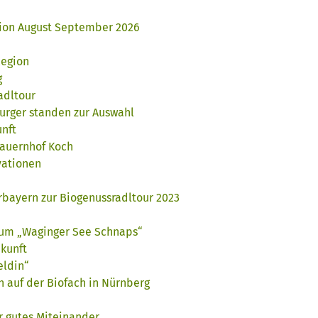
gion August September 2026
Region
g
adltour
urger standen zur Auswahl
unft
bauernhof Koch
vationen
rbayern zur Biogenussradltour 2023
um „Waginger See Schnaps“
ukunft
eldin“
h auf der Biofach in Nürnberg
r gutes Miteinander