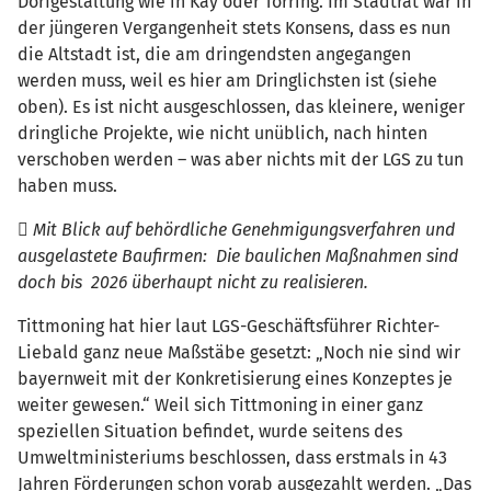
Dorfgestaltung wie in Kay oder Törring. Im Stadtrat war in
der jüngeren Vergangenheit stets Konsens, dass es nun
die Altstadt ist, die am dringendsten angegangen
werden muss, weil es hier am Dringlichsten ist (siehe
oben). Es ist nicht ausgeschlossen, das kleinere, weniger
dringliche Projekte, wie nicht unüblich, nach hinten
verschoben werden – was aber nichts mit der LGS zu tun
haben muss.
 Mit Blick auf behördliche Genehmigungsverfahren und
ausgelastete Baufirmen: Die baulichen Maßnahmen sind
doch bis 2026 überhaupt nicht zu realisieren.
Tittmoning hat hier laut LGS-Geschäftsführer Richter-
Liebald ganz neue Maßstäbe gesetzt: „Noch nie sind wir
bayernweit mit der Konkretisierung eines Konzeptes je
weiter gewesen.“ Weil sich Tittmoning in einer ganz
speziellen Situation befindet, wurde seitens des
Umweltministeriums beschlossen, dass erstmals in 43
Jahren Förderungen schon vorab ausgezahlt werden. „Das