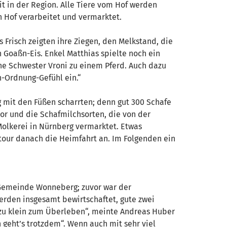
t in der Region. Alle Tiere vom Hof werden
 Hof verarbeitet und vermarktet.
 Frisch zeigten ihre Ziegen, den Melkstand, die
Goaßn-Eis. Enkel Matthias spielte noch ein
ne Schwester Vroni zu einem Pferd. Auch dazu
n-Ordnung-Gefühl ein.“
 mit den Füßen scharrten; denn gut 300 Schafe
or und die Schafmilchsorten, die von der
Molkerei in Nürnberg vermarktet. Etwas
tour danach die Heimfahrt an. Im Folgenden ein
r Gemeinde Wonneberg; zuvor war der
rden insgesamt bewirtschaftet, gute zwei
l zu klein zum Überleben“, meinte Andreas Huber
geht’s trotzdem“. Wenn auch mit sehr viel