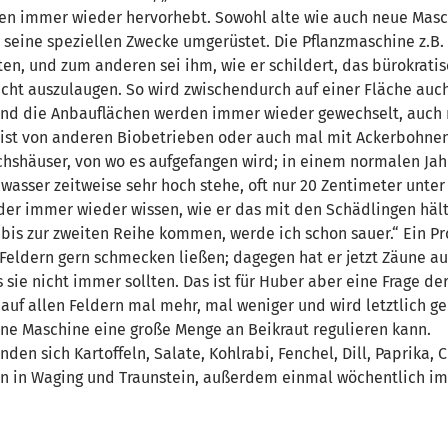
gen immer wieder hervorhebt. Sowohl alte wie auch neue Mas
 seine speziellen Zwecke umgerüstet. Die Pflanzmaschine z.B. f
sten, und zum anderen sei ihm, wie er schildert, das bürokrat
nicht auszulaugen. So wird zwischendurch auf einer Fläche au
Und die Anbauflächen werden immer wieder gewechselt, auch m
Mist von anderen Biobetrieben oder auch mal mit Ackerbohnen
shäuser, von wo es aufgefangen wird; in einem normalen Jahr 
wasser zeitweise sehr hoch stehe, oft nur 20 Zentimeter unter
der immer wieder wissen, wie er das mit den Schädlingen häl
 bis zur zweiten Reihe kommen, werde ich schon sauer.“ Ein 
Feldern gern schmecken ließen; dagegen hat er jetzt Zäune auf
 sie nicht immer sollten. Das ist für Huber aber eine Frage der
auf allen Feldern mal mehr, mal weniger und wird letztlich ge
rne Maschine eine große Menge an Beikraut regulieren kann.
finden sich Kartoffeln, Salate, Kohlrabi, Fenchel, Dill, Paprik
en in Waging und Traunstein, außerdem einmal wöchentlich i