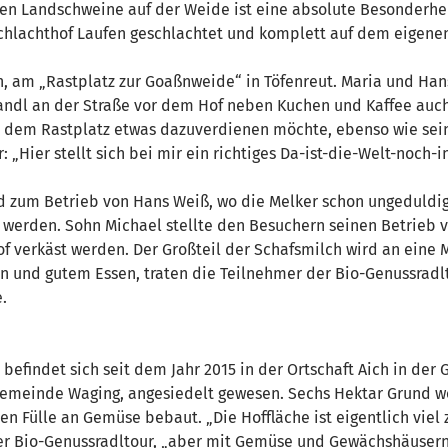
en Landschweine auf der Weide ist eine absolute Besonderhei
Schlachthof Laufen geschlachtet und komplett auf dem eigenen
on, am „Rastplatz zur Goaßnweide“ in Töfenreut. Maria und Hans
andl an der Straße vor dem Hof neben Kuchen und Kaffee auch 
mit dem Rastplatz etwas dazuverdienen möchte, ebenso wie sei
Hier stellt sich bei mir ein richtiges Da-ist-die-Welt-noch-i
Öd zum Betrieb von Hans Weiß, wo die Melker schon ungeduldig
 werden. Sohn Michael stellte den Besuchern seinen Betrieb v
 verkäst werden. Der Großteil der Schafsmilch wird an eine 
en und gutem Essen, traten die Teilnehmer der Bio-Genussradl
.
efindet sich seit dem Jahr 2015 in der Ortschaft Aich in de
emeinde Waging, angesiedelt gewesen. Sechs Hektar Grund we
en Fülle an Gemüse bebaut. „Die Hoffläche ist eigentlich vie
er Bio-Genussradltour, „aber mit Gemüse und Gewächshäusern 