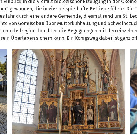
Einblick in die Vielfalt biologischer Erzeugung in der Ökom
our“ gewonnen, die in vier beispielhafte Betriebe führte. Die
edes Jahr durch eine andere Gemeinde, diesmal rund um St. L
ichte von Gemüsebau über Mutterkuhhaltung und Schweinezucht 
 Ökomodellregion, brachten die Begegnungen mit den einzelne
sein Überleben sichern kann. Ein Königsweg dabei ist ganz of