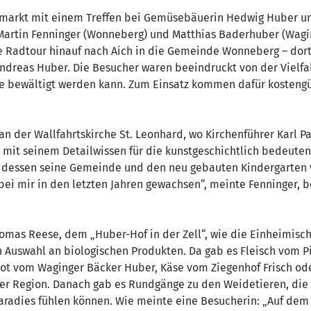
markt mit einem Treffen bei Gemüsebäuerin Hedwig Huber und
 Martin Fenninger (Wonneberg) und Matthias Baderhuber (Wagin
ie Radtour hinauf nach Aich in die Gemeinde Wonneberg – dor
Andreas Huber. Die Besucher waren beeindruckt von der Vielfa
fe bewältigt werden kann. Zum Einsatz kommen dafür kostengün
t an der Wallfahrtskirche St. Leonhard, wo Kirchenführer Karl 
d mit seinem Detailwissen für die kunstgeschichtlich bedeuten
ddessen seine Gemeinde und den neu gebauten Kindergarten vo
ei mir in den letzten Jahren gewachsen“, meinte Fenninger, b
homas Reese, dem „Huber-Hof in der Zell“, wie die Einheimisc
n Auswahl an biologischen Produkten. Da gab es Fleisch vom
t vom Waginger Bäcker Huber, Käse vom Ziegenhof Frisch ode
der Region. Danach gab es Rundgänge zu den Weidetieren, die s
Paradies fühlen können. Wie meinte eine Besucherin: „Auf dem