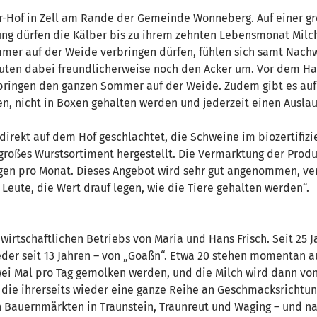
uber-Hof in Zell am Rande der Gemeinde Wonneberg. Auf einer 
tung dürfen die Kälber bis zu ihrem zehnten Lebensmonat Milc
mer auf der Weide verbringen dürfen, fühlen sich samt Nachw
uten dabei freundlicherweise noch den Acker um. Vor dem Ha
bringen den ganzen Sommer auf der Weide. Zudem gibt es auf
ppen, nicht in Boxen gehalten werden und jederzeit einen Aus
irekt auf dem Hof geschlachtet, die Schweine im biozertifizie
großes Wurstsortiment hergestellt. Die Vermarktung der Produ
Tagen pro Monat. Dieses Angebot wird sehr gut angenommen, v
e Leute, die Wert drauf legen, wie die Tiere gehalten werden“.
irtschaftlichen Betriebs von Maria und Hans Frisch. Seit 25 J
der seit 13 Jahren – von „Goaßn“. Etwa 20 stehen momentan au
ei Mal pro Tag gemolken werden, und die Milch wird dann von 
, die ihrerseits wieder eine ganze Reihe an Geschmacksrichtu
n Bauernmärkten in Traunstein, Traunreut und Waging – und n