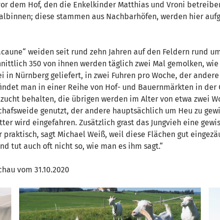
or dem Hof, den die Enkelkinder Matthias und Vroni betreibe
Kalbinnen; diese stammen aus Nachbarhöfen, werden hier auf
Lacaune“ weiden seit rund zehn Jahren auf den Feldern rund u
ittlich 350 von ihnen werden täglich zwei Mal gemolken, wie 
ei in Nürnberg geliefert, in zwei Fuhren pro Woche, der andere
 findet man in einer Reihe von Hof- und Bauernmärkten in der
hzucht behalten, die übrigen werden im Alter von etwa zwei W
 Schafsweide genutzt, der andere hauptsächlich um Heu zu gew
er wird eingefahren. Zusätzlich grast das Jungvieh eine gewis
 praktisch, sagt Michael Weiß, weil diese Flächen gut eingezä
nd tut auch oft nicht so, wie man es ihm sagt.“
chau vom 31.10.2020