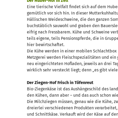
Der Huber-Hof in Zell
Eine tierische Vielfalt findet sich auf dem H
gemütlich vor sich hin. In dieser Mutterkuhhal
Hällischen Weideschweine, die den ganzen Som
buchstäblich sauwohl und graben den Bauersle
eifrig nach Fressbarem. Kühe und Schweine ver
teils eigene, teils Pensionspferde, die in Gru
hier bewirtschaftet.
Die Kühe werden in einer mobilen Schlachtbox d
Metzgerei werden Fleischspezialitäten und ein 
neu eingerichteten Hofladen, jeweils an drei 
wirklich sehr versteckt liegt; denn „es gibt viel
Der Ziegen-Hof Frisch in Töfenreut
Bio-Ziegenkäse ist das Aushängeschild des landw
den Kühen, dann aber – und das auch schon wie
Die Milchziegen müssen, genau wie die Kühe, zw
dreierlei verschiedenen Produkten verarbeitet
und Schnittkäse. Verkauft wird der Käse auf de