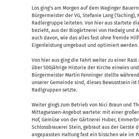
Los ging’s am Morgen auf dem Waginger Bauern
Bürgermeister der VG, Stefanie Lang (Taching),
Radlergruppe leiteten. Von hier aus startete d
bezieht, aus der Biogärtnerei von Hedwig und 
auch davon, wie das alles fast ohne fremde Hil
Eigenleistung umgebaut und optimiert werden.
Von hier aus ging die Fahrt weiter zu einer Ras
über 500jährige Historie der Kirche einwies un
Bürgermeister Martin Fenninger stellte währen
unserer Gemeinde sind, dieses Bewusstsein ist b
Radlgruppen setzte.
Weiter ging´s zum Betrieb von Nici Braun und T
Mittagsessen-Angebot wartete: mit einer große
Hof, Gemüse von der Gärtnerei Huber, Emmerbro
Schlossbrauerei Stein, gebraut aus der Gerste 
angepassten Haltung fast ein bisschen wie im 