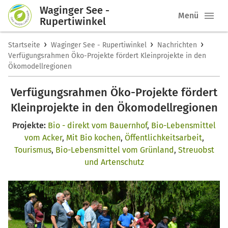
Waginger See -
Menü
Rupertiwinkel
›
›
›
Startseite
Waginger See - Rupertiwinkel
Nachrichten
Verfügungsrahmen Öko-Projekte fördert Kleinprojekte in den
Ökomodellregionen
Verfügungsrahmen Öko-Projekte fördert
Kleinprojekte in den Ökomodellregionen
Projekte:
Bio - direkt vom Bauernhof
,
Bio-Lebensmittel
vom Acker
,
Mit Bio kochen
,
Öffentlichkeitsarbeit
,
Tourismus
,
Bio-Lebensmittel vom Grünland
,
Streuobst
und Artenschutz