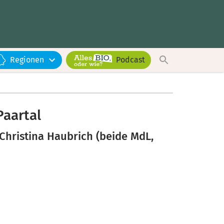
Regionen
Podcast
Paartal
hristina Haubrich (beide MdL,