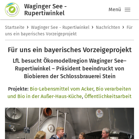
Waginger See -
Menü
Rupertiwinkel
›
›
›
Startseite
Waginger See - Rupertiwinkel
Nachrichten
Für
uns ein bayerisches Vorzeigeprojekt
Für uns ein bayerisches Vorzeigeprojekt
LfL besucht Ökomodellregion Waginger See–
Rupertiwinkel – Präsident beeindruckt von
Biobieren der Schlossbrauerei Stein
Projekte:
Bio-Lebensmittel vom Acker
,
Bio verarbeiten
und Bio in der Außer-Haus-Küche
,
Öffentlichkeitsarbeit