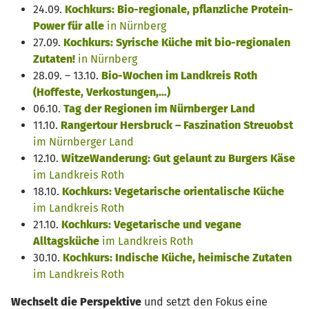
24.09.
Kochkurs: Bio-regionale, pflanzliche Protein-
Power für alle
in Nürnberg
27.09.
Kochkurs: Syrische Küche mit bio-regionalen
Zutaten!
in Nürnberg
28.09. – 13.10.
Bio-Wochen im Landkreis Roth
(Hoffeste, Verkostungen,…)
06.10.
Tag der Regionen im Nürnberger Land
11.10.
Rangertour Hersbruck – Faszination Streuobst
im Nürnberger Land
12.10.
WitzeWanderung: Gut gelaunt zu Burgers
Käse
im Landkreis Roth
18.10.
Kochkurs: Vegetarische orientalische
Küche
im Landkreis Roth
21.10.
Kochkurs: Vegetarische und vegane
Alltagsküche
im Landkreis Roth
30.10.
Kochkurs: Indische Küche, heimische Zutaten
im Landkreis Roth
Wechselt die Perspektive
und setzt den Fokus eine