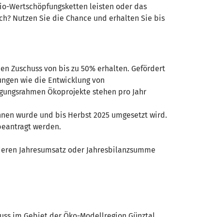
Bio-Wertschöpfungsketten leisten oder das
ich? Nutzen Sie die Chance und erhalten Sie bis
en Zuschuss von bis zu 50% erhalten. Gefördert
ungen wie die Entwicklung von
ügungsrahmen Ökoprojekte stehen pro Jahr
onnen wurde und bis Herbst 2025 umgesetzt wird.
beantragt werden.
 deren Jahresumsatz oder Jahresbilanzsumme
muss im Gebiet der Öko-Modellregion Günztal