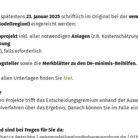
:
s spätestens
23. Januar 2025
schriftlich im Original bei der
vera
odellregion!)
eingereicht werden:
inprojekt
inkl. aller notwendigen
Anlagen
(z.B. Kostenschätzung
ibung
, falls erforderlich
agsteller
sowie die
Merkblätter zu den De-minimis-Beihilfen.
 allen Unterlagen finden Sie
hier
.
?
en Projekte trifft das Entscheidungsgremium anhand der Auswa
lverfahren über das Ergebnis. Danach können Sie im Falle eine
d sind bei Fragen für Sie da:
Rebecca Petschke | oekomodellregion@oberguenzburg.de | 0170