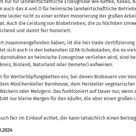
ht nur für landwirtschaftliche Erzeugnisse wie Kaffee, Kakao,
n auch das A und O für heimische landwirtschaftliche Betriebe
nte leider nicht zu einer echten Honorierung der großen Arbei
t. Auch die Leistung von Biobetrieben, die zu höchsten Umwe
ichend und damit fair honoriert.
 Ort zusammengefunden haben, ist die Fair trade-Zertifizierun
t sich auch in den bekannten GEPA-Schokoladen, die es vieler
üdprodukten an heimische Erzeugnisse verliehen wird, sind he
okreis, Bioland, Naturland oder Demeter) aufweisen.
n für Wertschöpfungsketten ein, bei denen Biobauern von Verar
 dem Müslihersteller Barnhouse, dem Hersteller vegetarischer
Bäckern oder Metzgern. Das funktioniert auf Dauer nur, wenn
t nur kleine Margen für den Käufer, die aber einen großen U
uch fair im Einkauf achtet, der kann tatsächlich einen Beitrag 
0.2024