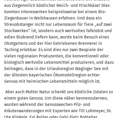
aus Ziegenmilch köstlicher Weich- und Frischkäse? Dies
konnten Interessenten beispielsweise bei einem Bio-
Ziegenbauer in Weibhausen erfahren. Und dass ein
Streuobstanger nicht nur Lebensraum für Tiere „auf zwei
Stockwerken“ ist, sondern auch wertvolles Tafelobst und
edlen Biobrand liefern kann, wurde beim Besuch eines
Obstgartens und der hier betriebenen Brennerei in
Taching erlebbar. Es sind dies nur zwei Bespiele der
vielen regionalen Produzenten, die konventionell oder
biologisch wertvolle Lebensmittel produzieren, und dazu
beitragen, dass in der Urlaubsregion Waginger See mit
der ältesten bayerischen Ökomodellregion echter
Genuss mit heimischen Lebensmitteln möglich ist.
Aber auch Mutter Natur schenkt uns köstliche Zutaten zu
einem guten Genuss. Um diese näher kennenzulernen,
wurden während der Genusswochen Pilz- und
Kräuterwanderungen mit Experten wie Till Lohmeyer, Dr.
Ute Künkele, Evi Reiter oder Gabi-Fietz Bohleber