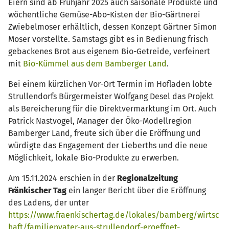
Eiern sind ab Frühjahr 2025 auch saisonale Produkte und
wöchentliche Gemüse-Abo-Kisten der Bio-Gärtnerei
Zwiebelmoser erhältlich, dessen Konzept Gärtner Simon
Moser vorstellte. Samstags gibt es in Bedienung frisch
gebackenes Brot aus eigenem Bio-Getreide, verfeinert
mit
Bio-Kümmel aus dem Bamberger Land
.
Bei einem kürzlichen Vor-Ort Termin im Hofladen lobte
Strullendorfs Bürgermeister Wolfgang Desel das Projekt
als Bereicherung für die Direktvermarktung im Ort. Auch
Patrick Nastvogel, Manager der Öko-Modellregion
Bamberger Land, freute sich über die Eröffnung und
würdigte das Engagement der Lieberths und die neue
Möglichkeit, lokale Bio-Produkte zu erwerben.
Am 15.11.2024 erschien in der
Regionalzeitung
Fränkischer Tag
ein langer Bericht über die Eröffnung
des Ladens, der unter
https://www.fraenkischertag.de/lokales/bamberg/wirtsc
haft/familienvater-aus-strullendorf-eroeffnet-