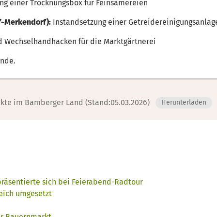
ng einer Trocknungsbox für Feinsämereien
f-Merkendorf):
Instandsetzung einer Getreidereinigungsanlag
 Wechselhandhacken für die Marktgärtnerei
Ende.
ekte im Bamberger Land (Stand:05.03.2026)
Herunterladen
äsentierte sich bei Feierabend-Radtour
reich umgesetzt
er Bauernmarkt