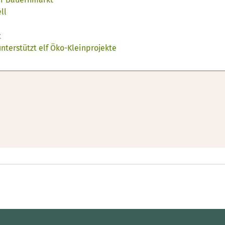
ll
t
terstützt elf Öko-Kleinprojekte