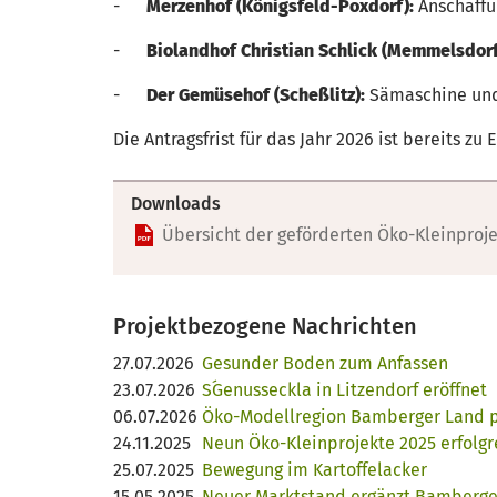
-
Merzenhof (Königsfeld-Poxdorf):
Anschaffu
-
Biolandhof Christian Schlick (Memmelsdor
-
Der Gemüsehof (Scheßlitz):
Sämaschine und
Die Antragsfrist für das Jahr 2026 ist bereits zu 
Downloads
Übersicht der geförderten Öko-Kleinproj
Projektbezogene Nachrichten
27.07.2026
Gesunder Boden zum Anfassen
23.07.2026
S´Genusseckla in Litzendorf eröffnet
06.07.2026
Öko-Modellregion Bamberger Land pr
24.11.2025
Neun Öko-Kleinprojekte 2025 erfolg
25.07.2025
Bewegung im Kartoffelacker
15.05.2025
Neuer Marktstand ergänzt Bamberg