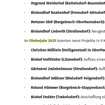
-
Itzgrund Weiderind (Rattelsdorf-Busendorf
-
Biolandhof Raabenhof (Frensdorf-Abtsdorf
-
Metzner GbR (Burgebrach-Oberharnsbach):
-
Biolandhof Lieberth (Strullendorf):
Neugest
Im
Förderjahr 2025
konnten neun Projekte in 9
-
Christian Nüßlein (Heiligenstadt in Oberfr
-
Biohof Hollfelder (Litzendorf):
Aufbau eine
-
Gärtnerei Zwiebelmoser (Strullendorf):
Auf
-
Biolandhof Gräbner (Walsdorf-Feigendorf)
-
Roland Hümmer (Burgebrach-Stappenbach
-
Biohof Fedder (Trabelsdorf):
Anschaffung e