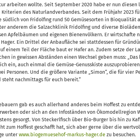
atur arbeiten wollte. Seit September 2020 habe er nun diesen 
en Kriterien des Naturlandverbandes. Seit dem Frühjahr 2023 f
che südlich von Fridolfing rund 50 Gemüsesorten in Bioqualität
r anderem die Salzachklinik Fridolfing und diverse Bioläden.
en Apfelbäumen und eigenen Bienenvölkern. Er wirtschafte na
s Hager. Ein Drittel der Anbaufläche sei stattdessen für Grün
auf einem Teil der Fläche baut er Hafer an. Zudem setze der 
ächen in gewissen Abständen einen Wechsel geben muss: „Das 
ich ein, auch einmal die Gemüse-Genusskiste auszuprobieren, 
i Personen. Und die größere Variante „Simon“, die für vier Pe
 steht nachmittags für euch bereit.“
sebauern gab es auch allerhand anderes beim Hoffest zu en
rwerben oder sich an den Infoständen von Ökomodellregion W
stens gesorgt. Von Steckerlfisch über Bio-Burger bis hin zu Ka
 zum Hoffest geschafft hat, sich aber gerne über die wertvo
ge unter
www.biogemuesehof-markus-hager.de
zu besuchen.