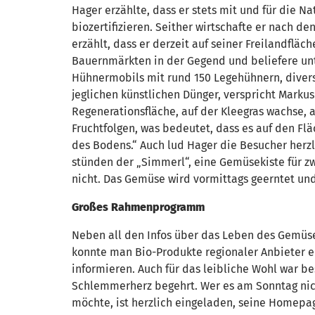
Hager erzählte, dass er stets mit und für die N
biozertifizieren. Seither wirtschafte er nach d
erzählt, dass er derzeit auf seiner Freilandflä
Bauernmärkten in der Gegend und beliefere unte
Hühnermobils mit rund 150 Legehühnern, divers
jeglichen künstlichen Dünger, verspricht Marku
Regenerationsfläche, auf der Kleegras wachse, 
Fruchtfolgen, was bedeutet, dass es auf den Fl
des Bodens.“ Auch lud Hager die Besucher herzl
stünden der „Simmerl“, eine Gemüsekiste für zwe
nicht. Das Gemüse wird vormittags geerntet und
Großes Rahmenprogramm
Neben all den Infos über das Leben des Gemü
konnte man Bio-Produkte regionaler Anbieter e
informieren. Auch für das leibliche Wohl war be
Schlemmerherz begehrt. Wer es am Sonntag nicht
möchte, ist herzlich eingeladen, seine Homepa