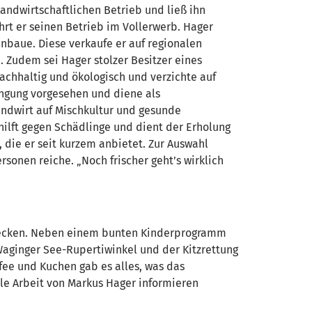
landwirtschaftlichen Betrieb und ließ ihn
ührt er seinen Betrieb im Vollerwerb. Hager
 anbaue. Diese verkaufe er auf regionalen
 Zudem sei Hager stolzer Besitzer eines
chhaltig und ökologisch und verzichte auf
düngung vorgesehen und diene als
Landwirt auf Mischkultur und gesunde
hilft gegen Schädlinge und dient der Erholung
die er seit kurzem anbietet. Zur Auswahl
rsonen reiche. „Noch frischer geht’s wirklich
tdecken. Neben einem bunten Kinderprogramm
aginger See-Rupertiwinkel und der Kitzrettung
ffee und Kuchen gab es alles, was das
lle Arbeit von Markus Hager informieren