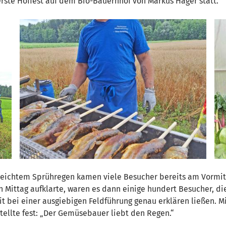
erste Hoffest auf dem Bio-Bauernhof von Markus Hager statt.
 leichtem Sprühregen kamen viele Besucher bereits am Vormi
en Mittag aufklarte, waren es dann einige hundert Besucher,
it bei einer ausgiebigen Feldführung genau erklären ließen. 
tellte fest: „Der Gemüsebauer liebt den Regen.“