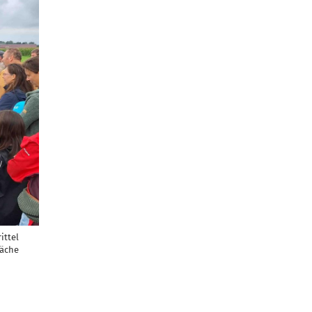
ittel
läche