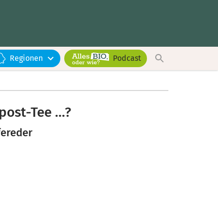
Regionen
Podcast
ost-Tee ...?
fereder