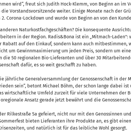
men wird“, freut sich Judith Hock-Klemm, von Beginn an im V
 so die Vorstandsvorsitzende weiter. Einige Monate nach der G
em 2. Corona-Lockdown und wurde von Beginn an von den Kun
anderen Naturkostfachgeschäften? Die konsequente Ausrichtu
beitern in der Region. Radis&Bona ist ein „Mitmach-Laden": w
 Rabatt auf den Einkauf, sondern kann auch mitbestimmen, wo
icht um Gewinnmaximierung um jeden Preis, sondern um eine m
en die 50 regionalen Bio-Lieferanten und über 30 Mitarbeitend
enschaft dafür, es so weit geschafft zu haben.
ie jährliche Generalversammlung der Genossenschaft in der Mä
ieden sein“, betont Michael Böhm, der schon lange dabei ist
s wirtschaftliche Umfeld zurzeit für viele Unternehmen der 
er bioregionale Ansatz gerade jetzt bewährt und die Genossens
 der Rilkestraße 5a gefeiert, nicht nur mit den Genossinnen un
Sommerfest bieten Lieferanten ihre Produkte an, es gibt eine
risenzeiten, und natürlich ist für das leibliche Wohl gesorgt.