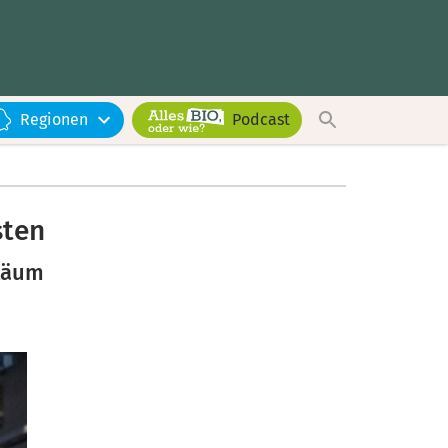
Regionen
Podcast
sten
iläum