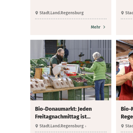
Stadt.Land.Regensburg
Sta
Mehr
Bio-Donaumarkt: Jeden
Bio-
Freitagnachmittag ist
Rege
Markttag
Stadt.Land.Regensburg
›
Sta