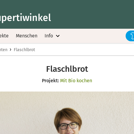
upertiwinkel
ekte
Menschen
Info
›
hten
Flaschlbrot
Flaschlbrot
Projekt:
Mit Bio kochen