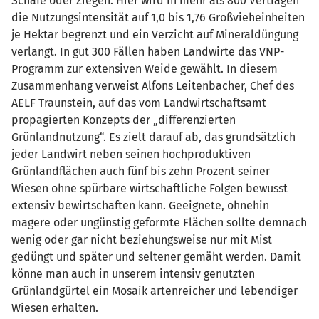
Schafe oder Ziegen. Hier wird in mehr als 800 Verträgen
die Nutzungsintensität auf 1,0 bis 1,76 Großvieheinheiten
je Hektar begrenzt und ein Verzicht auf Mineraldüngung
verlangt. In gut 300 Fällen haben Landwirte das VNP-
Programm zur extensiven Weide gewählt. In diesem
Zusammenhang verweist Alfons Leitenbacher, Chef des
AELF Traunstein, auf das vom Landwirtschaftsamt
propagierten Konzepts der „differenzierten
Grünlandnutzung“. Es zielt darauf ab, das grundsätzlich
jeder Landwirt neben seinen hochproduktiven
Grünlandflächen auch fünf bis zehn Prozent seiner
Wiesen ohne spürbare wirtschaftliche Folgen bewusst
extensiv bewirtschaften kann. Geeignete, ohnehin
magere oder ungünstig geformte Flächen sollte demnach
wenig oder gar nicht beziehungsweise nur mit Mist
gedüngt und später und seltener gemäht werden. Damit
könne man auch in unserem intensiv genutzten
Grünlandgürtel ein Mosaik artenreicher und lebendiger
Wiesen erhalten.