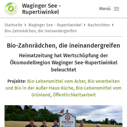
Waginger See -
Menü
Rupertiwinkel
›
›
›
Startseite
Waginger See - Rupertiwinkel
Nachrichten
Bio-Zahnrädchen, die ineinandergreifen
Bio-Zahnrädchen, die ineinandergreifen
Heimatzeitung hat Wertschöpfung der
Ökomodellregion Waginger See-Rupertiwinkel
beleuchtet
Projekte:
Bio-Lebensmittel vom Acker
,
Bio verarbeiten
und Bio in der Außer-Haus-Küche
,
Bio-Lebensmittel vom
Grünland
,
Öffentlichkeitsarbeit