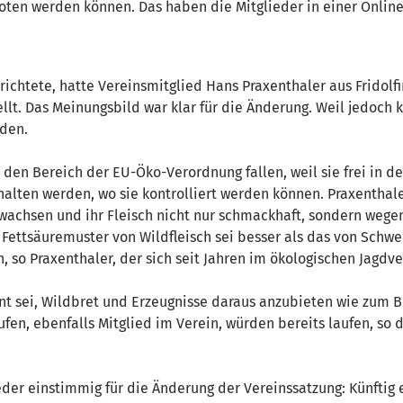
boten werden können. Das haben die Mitglieder in einer Onl
ichtete, hatte Vereinsmitglied Hans Praxenthaler aus Fridolf
. Das Meinungsbild war klar für die Änderung. Weil jedoch k
den.
 den Bereich der EU-Öko-Verordnung fallen, weil sie frei in de
alten werden, wo sie kontrolliert werden können. Praxenthale
ufwachsen und ihr Fleisch nicht nur schmackhaft, sondern weg
Fettsäuremuster von Wildfleisch sei besser als das von Schwei
, so Praxenthaler, der sich seit Jahren im ökologischen Jagdv
lant sei, Wildbret und Erzeugnisse daraus anzubieten wie zum 
ufen, ebenfalls Mitglied im Verein, würden bereits laufen, so 
der einstimmig für die Änderung der Vereinssatzung: Künftig