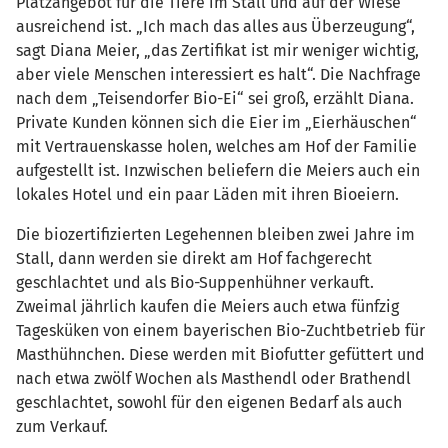
Platzangebot für die Tiere im Stall und auf der Wiese
ausreichend ist. „Ich mach das alles aus Überzeugung“,
sagt Diana Meier, „das Zertifikat ist mir weniger wichtig,
aber viele Menschen interessiert es halt“. Die Nachfrage
nach dem „Teisendorfer Bio-Ei“ sei groß, erzählt Diana.
Private Kunden können sich die Eier im „Eierhäuschen“
mit Vertrauenskasse holen, welches am Hof der Familie
aufgestellt ist. Inzwischen beliefern die Meiers auch ein
lokales Hotel und ein paar Läden mit ihren Bioeiern.
Die biozertifizierten Legehennen bleiben zwei Jahre im
Stall, dann werden sie direkt am Hof fachgerecht
geschlachtet und als Bio-Suppenhühner verkauft.
Zweimal jährlich kaufen die Meiers auch etwa fünfzig
Tagesküken von einem bayerischen Bio-Zuchtbetrieb für
Masthühnchen. Diese werden mit Biofutter gefüttert und
nach etwa zwölf Wochen als Masthendl oder Brathendl
geschlachtet, sowohl für den eigenen Bedarf als auch
zum Verkauf.