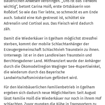
bäuerlichen Anwesen verbringen. „Uns ist das Tierwohl
wichtig“, betont Carina Hoiß, erste Ortsbäuerin von
Roßdorf. So wie das Tier lebte, so schmeckt es am Ende
auch. Sobald eine Kuh gestresst ist, schüttet sie
Adrenalin und Cortisol aus. Das Fleisch wird dadurch
zäh.
Damit die Wiederkäuer in Egelham möglichst stressfrei
sterben, kommt der mobile Schlachtanhänger der
Erzeugergemeinschaft Schlachtvieh Traunstein zu ihnen.
Unterwegs ist er in den Landkreisen Traunstein und
Berchtesgadener Land. Mitfinanziert wurde der Anhänger
durch die Ökomodellregion Waginger See-Rupertiwinkel,
die wiederum durch das Bayerische
Landwirtschaftsministerium gefördert wird.
Für den kleinbäuerlichen Familienbetrieb in Egelham
ergeben sich dadurch neue Möglichkeiten: Seit August
lässt Familie Hoiß die Wiederkäuer nur noch in ihrem Hof
schlachten. Zuvor mussten die Kühe in Transportern zu