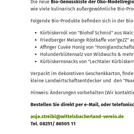
Die neue
Bio-Genusskiste der Öko-Modellregio
wie viele kulinarisch außergewöhnliche Bio-Pro
Folgende Bio-Produkte befinden sich in der Bio
Kürbiskernöl von "Biohof Schmid" aus Wal
Friedberger Melange Röstkaffe von"geZZ" a
Affinger Cuvée Honig von "Honiglandschafte
Holunderblütensalz von Wildwuchs & meh
Kürbiskernsnacks von "Lechtaler Kürbisker
Verpackt im dekorativen Geschenkkarton, finden
kleine Landwirtschaftsentdecker und den "Paar
Hinweis: Änderungen vorbehalten (Wir kontakti
Bestellen Sie direkt per e-Mail, oder telefonisc
anja.streibl@wittelsbacherland-verein.de
Tel. 08251/ 86505 11