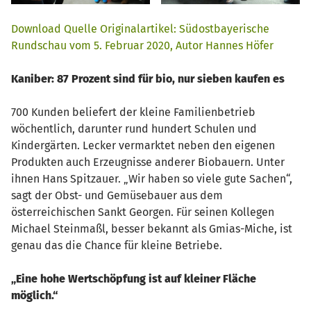
Download
Quelle
Originalartikel:
Südostbayerische
Rundschau
v
om
5
.
Feb
ruar
202
0,
Aut
or
Hannes
Höfer
Kaniber: 87 Prozent sind für bio, nur sieben kaufen es
700 Kunden beliefert der kleine Familienbetrieb
wöchentlich, darunter rund hundert Schulen und
Kindergärten. Lecker vermarktet neben den eigenen
Produkten auch Erzeugnisse anderer Biobauern. Unter
ihnen Hans Spitzauer. „Wir haben so viele gute Sachen“,
sagt der Obst- und Gemüsebauer aus dem
österreichischen Sankt Georgen. Für seinen Kollegen
Michael Steinmaßl, besser bekannt als Gmias-Miche, ist
genau das die Chance für kleine Betriebe.
„Eine hohe Wertschöpfung ist auf kleiner Fläche
möglich.“