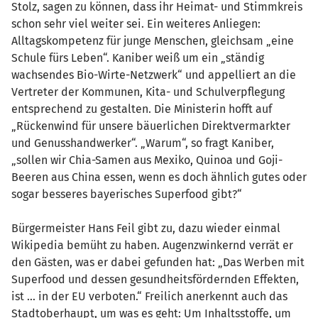
Stolz, sagen zu können, dass ihr Heimat- und Stimmkreis
schon sehr viel weiter sei. Ein weiteres Anliegen:
Alltagskompetenz für junge Menschen, gleichsam „eine
Schule fürs Leben“. Kaniber weiß um ein „ständig
wachsendes Bio-Wirte-Netzwerk“ und appelliert an die
Vertreter der Kommunen, Kita- und Schulverpflegung
entsprechend zu gestalten. Die Ministerin hofft auf
„Rückenwind für unsere bäuerlichen Direktvermarkter
und Genusshandwerker“. „Warum“, so fragt Kaniber,
„sollen wir Chia-Samen aus Mexiko, Quinoa und Goji-
Beeren aus China essen, wenn es doch ähnlich gutes oder
sogar besseres bayerisches Superfood gibt?“
Bürgermeister Hans Feil gibt zu, dazu wieder einmal
Wikipedia bemüht zu haben. Augenzwinkernd verrät er
den Gästen, was er dabei gefunden hat: „Das Werben mit
Superfood und dessen gesundheitsfördernden Effekten,
ist … in der EU verboten.“ Freilich anerkennt auch das
Stadtoberhaupt, um was es geht: Um Inhaltsstoffe, um