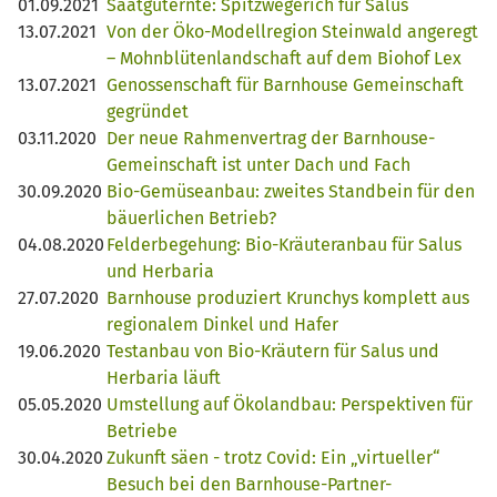
01.09.2021
Saatguternte: Spitzwegerich für Salus
13.07.2021
Von der Öko-Modellregion Steinwald angeregt
– Mohnblütenlandschaft auf dem Biohof Lex
13.07.2021
Genossenschaft für Barnhouse Gemeinschaft
gegründet
03.11.2020
Der neue Rahmenvertrag der Barnhouse-
Gemeinschaft ist unter Dach und Fach
30.09.2020
Bio-Gemüseanbau: zweites Standbein für den
bäuerlichen Betrieb?
04.08.2020
Felderbegehung: Bio-Kräuteranbau für Salus
und Herbaria
27.07.2020
Barnhouse produziert Krunchys komplett aus
regionalem Dinkel und Hafer
19.06.2020
Testanbau von Bio-Kräutern für Salus und
Herbaria läuft
05.05.2020
Umstellung auf Ökolandbau: Perspektiven für
Betriebe
30.04.2020
Zukunft säen - trotz Covid: Ein „virtueller“
Besuch bei den Barnhouse-Partner-