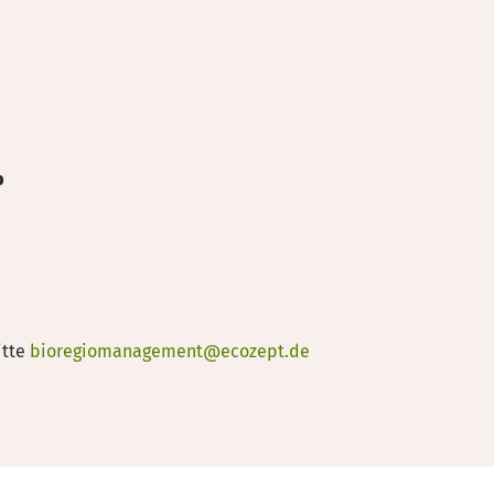
b
itte
bioregiomanagement@ecozept.de