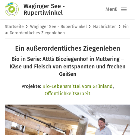
Waginger See -
Menü
Rupertiwinkel
›
›
›
Startseite
Waginger See - Rupertiwinkel
Nachrichten
Ein
außerordentliches Ziegenleben
Ein außerordentliches Ziegenleben
Bio in Serie: Attl´s Bioziegenhof in Muttering –
Käse und Fleisch von entspannten und frechen
Geißen
Projekte:
Bio-Lebensmittel vom Grünland
,
Öffentlichkeitsarbeit