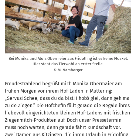
Bei Monika und Alois Obermeier aus Fridolfing ist es keine Floskel:
Hier steht das Tierwohl an erster Stelle.
© M. Namberger
Freudestrahlend begrüßt mich Monika Obermaier am
frühen Morgen vor ihrem Hof-Laden in Muttering:
„Servus! Schee, dass du da bist! I hob`s glei, dann geh ma
zu de Ziegen.“ Die Hofchefin füllt gerade die Regale ihres
liebevoll eingerichteten kleinen Hof-Ladens mit frischen
Ziegenmilch-Produkten auf. Doch unser Pressetermin
muss noch warten, denn gerade fährt Kundschaft vor.
Zwei Damen aus Kitzingen, die ihren Urlaub in Fridolfing