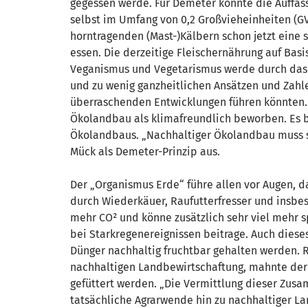
gegessen werde. Für Demeter könnte die Auffass
selbst im Umfang von 0,2 Großvieheinheiten (G
horntragenden (Mast-)Kälbern schon jetzt eine 
essen. Die derzeitige Fleischernährung auf Bas
Veganismus und Vegetarismus werde durch das me
und zu wenig ganzheitlichen Ansätzen und Zahle
überraschenden Entwicklungen führen könnten. 
Ökolandbau als klimafreundlich beworben. Es be
Ökolandbaus. „Nachhaltiger Ökolandbau muss s
Mück als Demeter-Prinzip aus.
Der „Organismus Erde“ führe allen vor Augen, d
durch Wiederkäuer, Raufutterfresser und insbes
mehr CO² und könne zusätzlich sehr viel mehr s
bei Starkregenereignissen beitrage. Auch diese
Dünger nachhaltig fruchtbar gehalten werden. 
nachhaltigen Landbewirtschaftung, mahnte der R
gefüttert werden. „Die Vermittlung dieser Zusam
tatsächliche Agrarwende hin zu nachhaltiger La