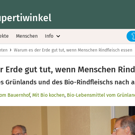
upertiwinkel
ekte
Menschen
Info
›
hten
Warum es der Erde gut tut, wenn Menschen Rindfleisch essen
 Erde gut tut, wenn Menschen Rind
s Grünlands und des Bio-Rindfleischs nach 
 vom Bauernhof
,
Mit Bio kochen
,
Bio-Lebensmittel vom Grünlan