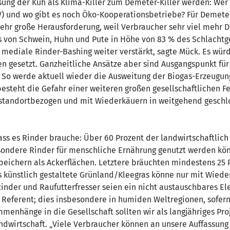
ung der Kuh als Klima-Killer zum Demeter-Killer werden: Wer
V) und wo gibt es noch Öko-Kooperationsbetriebe? Für Demete
sehr große Herausforderung, weil Verbraucher sehr viel mehr 
is von Schwein, Huhn und Pute in Höhe von 83 % des Schlacht
diale Rinder-Bashing weiter verstärkt, sagte Mück. Es würde
n gesetzt. Ganzheitliche Ansätze aber sind Ausgangspunkt für
So werde aktuell wieder die Ausweitung der Biogas-Erzeugun
steht die Gefahr einer weiteren großen gesellschaftlichen F
tandortbezogen und mit Wiederkäuern in weitgehend geschlo
ass es Rinder brauche: Über 60 Prozent der landwirtschaftlic
ondere Rinder für menschliche Ernährung genutzt werden könne
peichern als Ackerflächen. Letztere bräuchten mindestens 25 
s künstlich gestaltete Grünland/Kleegras könne nur mit Wied
Rinder und Raufutterfresser seien ein nicht austauschbares 
eferent; dies insbesondere in humiden Weltregionen, sofern s
menhänge in die Gesellschaft sollten wir als langjähriges Pr
ndwirtschaft. „Viele Verbraucher können an unsere Auffassung