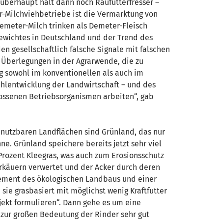
 überhaupt hält dann noch Raufutterfresser –
r-Milchviehbetriebe ist die Vermarktung von
Demeter-Milch trinken als Demeter-Fleisch
gewichtes in Deutschland und der Trend des
n gesellschaftlich falsche Signale mit falschen
 Überlegungen in der Agrarwende, die zu
g sowohl im konventionellen als auch im
ehlentwicklung der Landwirtschaft – und des
ssenen Betriebsorganismen arbeiten“, gab
h nutzbaren Landflächen sind Grünland, das nur
. Grünland speichere bereits jetzt sehr viel
Prozent Kleegras, was auch zum Erosionsschutz
erkäuern verwertet und der Acker durch deren
Element des ökologischen Landbaus und einer
ie grasbasiert mit möglichst wenig Kraftfutter
ojekt formulieren“. Dann gehe es um eine
 zur großen Bedeutung der Rinder sehr gut