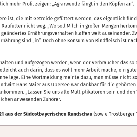
ch mehr Profil zeigen: „Agrarwende fängt in den Köpfen an“.
ere ist, die mit Getreide gefüttert werden, das eigentlich für
 Raufutter nicht weg. „Wo soll Milch in großen Mengen herk
 geändertes Ernährungsverhalten klaffen weit auseinander. 
Ernährung sind „in“. Doch ohne Konsum von Rindfleisch ist nach
ehalten und aufgezogen werden, wenn der Verbraucher das so e
elleicht auch darin, dass es wohl mehr Arbeit mache, ein gute
nne lege. Eine Wortmeldung meinte dazu, man müsse nicht so v
Landwirt Hans Maier aus Übersee war dankbar für die gehörte
ankommen. „Lassen Sie uns alle Multiplikatoren sein und den
reichen anwesenden Zuhörer.
2021 aus der Südostbayerischen Rundschau
(sowie Trostberger 